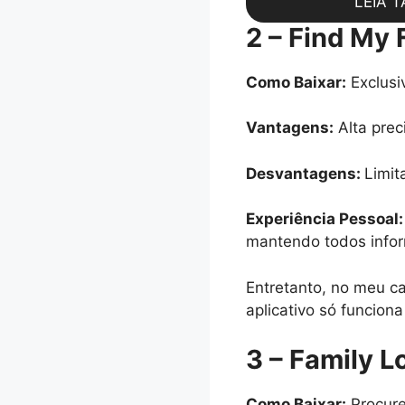
LEIA 
2 – Find My 
Como Baixar:
Exclusi
Vantagens:
Alta prec
Desvantagens:
Limit
Experiência Pessoal:
mantendo todos infor
Entretanto, no meu ca
aplicativo só funcion
3 – Family L
Como Baixar:
Procure