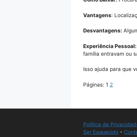
Vantagens
: Localiza
Desvantagens:
Algum
Experiência Pessoal:
família entravam ou 
Isso ajuda para que 
Páginas:
1
2
Política de Privacidad
Ser Esquecido
-
Cont