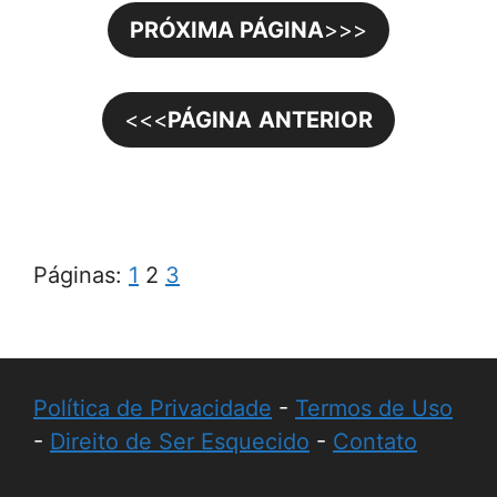
PRÓXIMA PÁGINA
>>>
<<<
PÁGINA
ANTERIOR
Páginas:
1
2
3
Política de Privacidade
-
Termos de Uso
-
Direito de Ser Esquecido
-
Contato