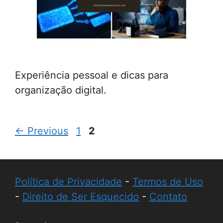
Experiência pessoal e dicas para
organização digital.
Page
Page
←
Previous
1
2
Política de Privacidade
-
Termos de Uso
-
Direito de Ser Esquecido
-
Contato